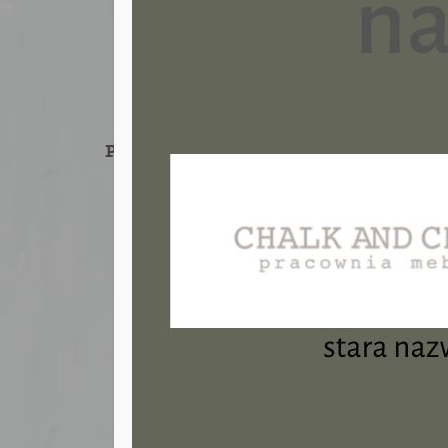
podstawowe, które można dowolnie ze sobą 
Bezpieczeństwo
– farby Chalk Paint™ są c
prawie trzykrotnie niższą niż dopuszczalna
europejską BS EN 71-3:2013) czy kuchennyc
Pozostałe produkty Annie Slo
Woski
Lakiery
Pędzle z włosia naturalnego
Pędzle z włosia syntetycznego
Pędzle do wosku
Craqueleur
Klej do decoupage + werniks