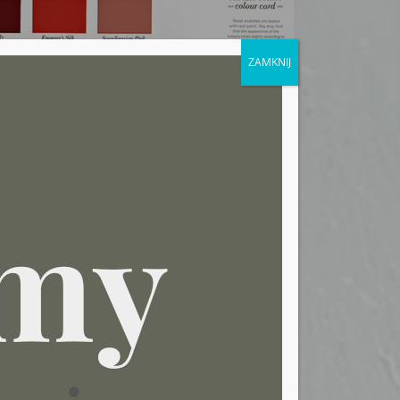
ZAMKNIJ
 do historii architektury. 33 kolory to ą barwy