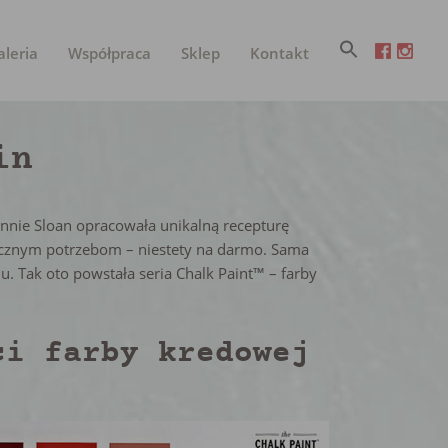
aleria
Współpraca
Sklep
Kontakt
in
Annie Sloan opracowała unikalną recepturę
stycznym potrzebom – niestety na darmo. Sama
u. Tak oto powstała seria Chalk Paint™ – farby
ci farby kredowej