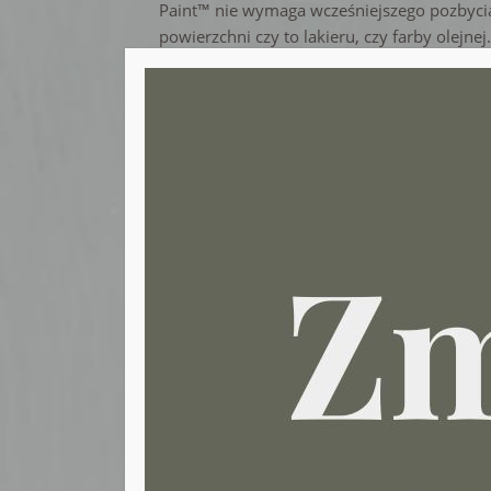
Paint™ nie wymaga wcześniejszego pozbycia 
powierzchni czy to lakieru, czy farby olejnej
jest w dobrym stanie, stare powłoki nie odc
odpryskują, możesz przejść do tego co najpr
zabawy kolorami Annie Sloan.
Do każdej powierzchni
– farby mają dosk
niemal na każdej powierzchni, dlatego spo
i stylizować nimi wszystko wokół siebie: dre
szkło, wiklinę, plastik, drewniane czy cerami
kuchenne a nawet tkaninę (malowanie i barw
należy jedynie o odpowiednim zabezpieczen
wodnym lakierem.
Wspaniałe rezultaty
– dzięki zastosowaniu
możemy uzyskać dowolny i wymarzony efekt 
shabby chic, mat lub połysk, całkowite kryci
wszystko zależy od Twojej kreatywności i p
Wyjątkowe kolory
– paleta barw stworzona