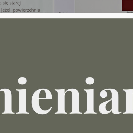
się starej
. Jeżeli powierzchnia
hodzą i nie
zyjemniejsze :
onałą przyczepność
kojnie możesz malować
wno, fornir, beton,
czne podłogi, szafki
ienie). Pamiętać
iu farby woskiem lub
 rożnych technik,
: przetarcia vintage,
e lub efekt bejcy –
omysłu!
 przez Annie Sloan to kolorowe inspiracje stworzone w nawi zaniu