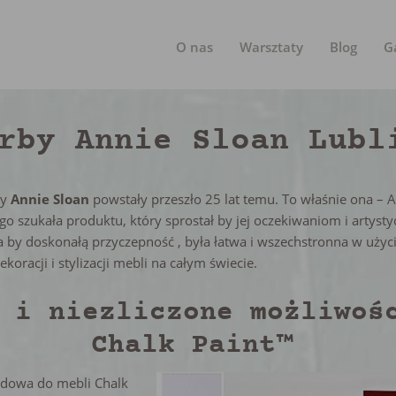
O nas
Warsztaty
Blog
G
rby Annie Sloan Lubl
by
Annie Sloan
powstały przeszło 25 lat temu. To właśnie ona – 
go szukała produktu, który sprostał by jej oczekiwaniom i arty
a by doskonałą przyczepność , była łatwa i wszechstronna w użyci
oracji i stylizacji mebli na całym świecie.
 i niezliczone możliwoś
Chalk Paint™
edowa do mebli Chalk