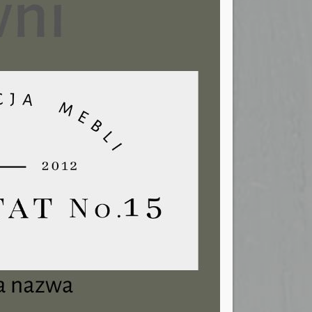
ć lotnych zanieczyszczeń organicznych (VOC) –
ziecięcych (certyfikat zgody z normą