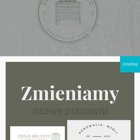
ul. Żeromskiego 15
ZAMKNIJ
( od listopada 2022 roku nie mamy w
sprzedaży żadnych farb i innych produktów do
mebli, wykonujemy tylko usługi renowacji i
odnowy mebli oraz organizujemy warsztaty)
20 – 460 Lublin
tel.: 519-382-908
Email
:
chalkandchic@gmail.com