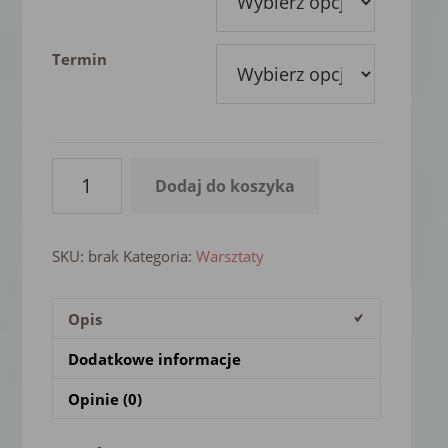
Termin
ilość
Dodaj do koszyka
Warsztaty
z
podstaw
SKU:
brak
Kategoria:
Warsztaty
Renowacji
Mebli
(dwudniowe)
Opis
Dodatkowe informacje
Opinie (0)