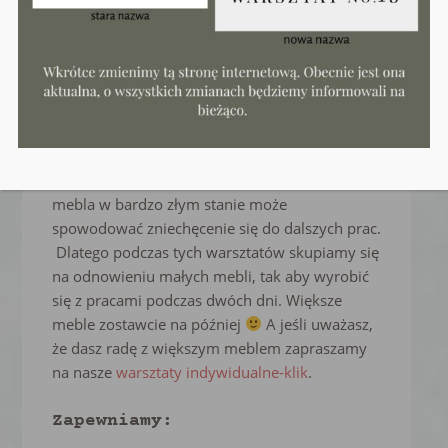
warsztaty mieli gotowy i w całości odnowiony
mebel. Dlatego tak ważny jest odpowiedni
dobór mebla na warsztaty. Stawiamy duży
nacisk na to, aby uczestnik zobaczył efekt
swojej ciężkim pracy i aby nic nie musiał
kończyć już w domu. Wiemy, że to bardzo
satysfakcjonujące i daje powera do dalszych
prac, natomiast wybór zbyt dużego mebla, lub
mebla w bardzo złym stanie może
spowodować zniechęcenie się do dalszych prac.
Dlatego podczas tych warsztatów skupiamy się
na odnowieniu małych mebli, tak aby wyrobić
się z pracami podczas dwóch dni. Większe
meble zostawcie na później
A jeśli uważasz,
że dasz radę z większym meblem zapraszamy
na nasze
warsztaty indywidualne-klik
.
Zapewniamy
: