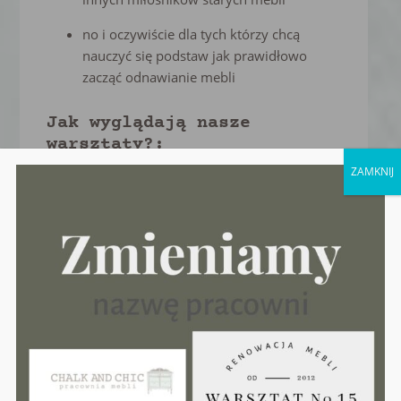
no i oczywiście dla tych którzy chcą
nauczyć się podstaw jak prawidłowo
zacząć odnawianie mebli
Jak wyglądają nasze
warsztaty?:
ZAMKNIJ
Podczas naszych warsztatów teoria przeplata
się z praktyką. Każdy z uczestników pracuje nad
odnowieniem własnego, przyniesionego mebla
( prosimy o przesłanie wcześniej zdjęcia mebla).
Pracuje samodzielnie, ale pod naszym okiem i
za naszymi wskazówkami. Oczywiście każdemu
staramy się pomóc i nieco przyśpieszyć prace
oczyszczania. Staramy się aby każdy pracował
we własnym tempie i na miarę swoich
możliwości, jednakże staramy się tak
rozplanować prace, aby uczestnicy kończąc