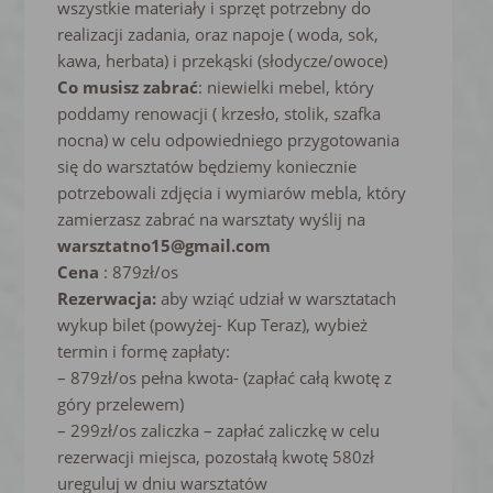
wszystkie materiały i sprzęt potrzebny do
realizacji zadania, oraz napoje ( woda, sok,
kawa, herbata) i przekąski (słodycze/owoce)
Co musisz zabrać
: niewielki mebel, który
poddamy renowacji ( krzesło, stolik, szafka
nocna) w celu odpowiedniego przygotowania
się do warsztatów będziemy koniecznie
potrzebowali zdjęcia i wymiarów mebla, który
zamierzasz zabrać na warsztaty wyślij na
warsztatno15@gmail.com
Cena
: 879zł/os
Rezerwacja:
aby wziąć udział w warsztatach
wykup bilet (powyżej- Kup Teraz), wybież
termin i formę zapłaty:
– 879zł/os pełna kwota- (zapłać całą kwotę z
góry przelewem)
– 299zł/os zaliczka – zapłać zaliczkę w celu
rezerwacji miejsca, pozostałą kwotę 580zł
ureguluj w dniu warsztatów