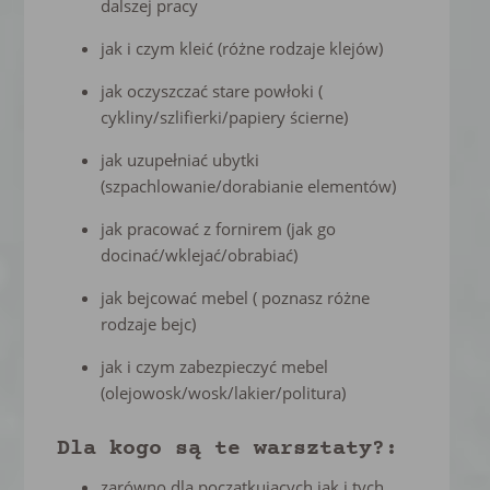
dalszej pracy
jak i czym kleić (różne rodzaje klejów)
jak oczyszczać stare powłoki (
cykliny/szlifierki/papiery ścierne)
jak uzupełniać ubytki
(szpachlowanie/dorabianie elementów)
jak pracować z fornirem (jak go
docinać/wklejać/obrabiać)
jak bejcować mebel ( poznasz różne
rodzaje bejc)
jak i czym zabezpieczyć mebel
(olejowosk/wosk/lakier/politura)
Dla kogo są te warsztaty?:
zarówno dla początkujących jak i tych