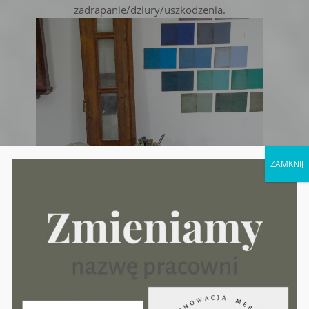
zadrapanie/dziury/uszkodzenia.
ZAMKNIJ