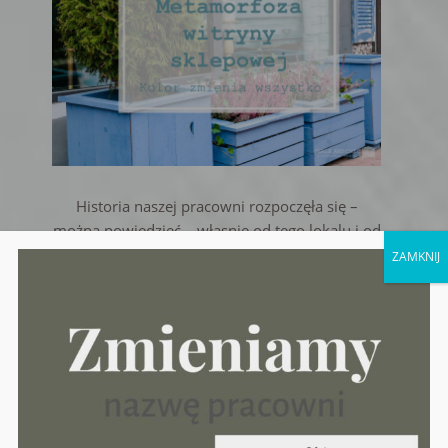
Historia naszej pracowni rozpoczęła się –
można powiedzieć – własnie od tego lokalu i od
tej małej białej karteczki, która wisiała na
ZAMKNIJ
drzwiach. A było na niej napisane “DO
WYNAJĘCIA”.
czytaj więcej
Filed Under:
Aktualności
,
Metamorfozy