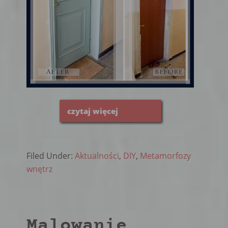
czytaj więcej
Filed Under:
Aktualności
,
DIY
,
Metamorfozy
wnętrz
Malowanie