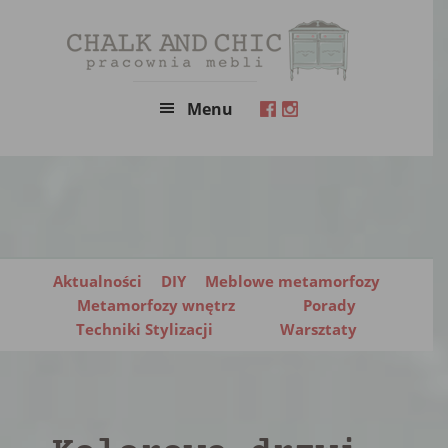
Skip
Skip
to
to
main
primary
content
sidebar
Menu
Aktualności
DIY
Meblowe metamorfozy
Metamorfozy wnętrz
Porady
Techniki Stylizacji
Warsztaty