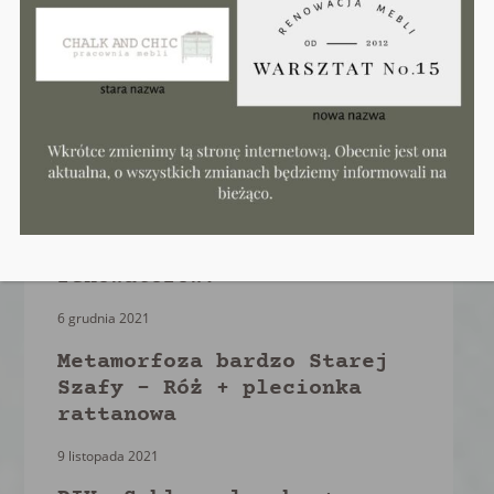
wnętrz
Tagged With:
bejcowanie
,
drewno
,
greek
blue
,
kolor
,
metamorfoza
,
niebieski
,
okiennice
Primary
Prezentownik – pomysły na
Sidebar
prezent dla początkujących
renowatorów.
6 grudnia 2021
Metamorfoza bardzo Starej
Szafy – Róż + plecionka
rattanowa
9 listopada 2021