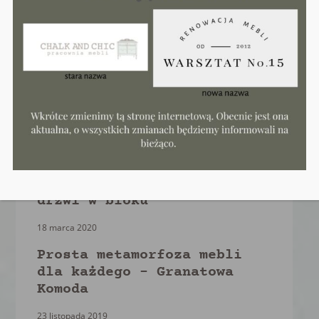
DIY: Szklana lampka +
ratanowy abażur
14 kwietnia 2021
DIY: Metamorfoza czarnej
witryny w stylu hapmton
16 marca 2021
Kolorowe drzwi w stylu
angielskim- Metamorfoza
drzwi w bloku
18 marca 2020
Prosta metamorfoza mebli
dla każdego – Granatowa
Komoda
23 listopada 2019