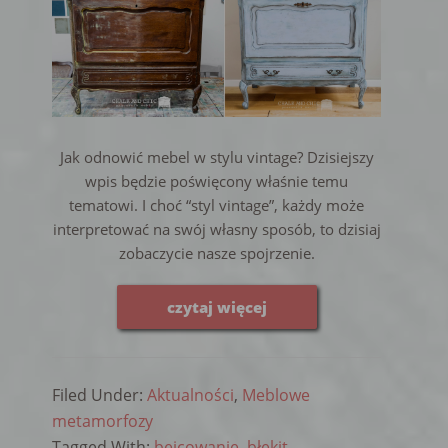
Jak odnowić mebel w stylu vintage? Dzisiejszy
wpis będzie poświęcony właśnie temu
tematowi. I choć “styl vintage”, każdy może
interpretować na swój własny sposób, to dzisiaj
zobaczycie nasze spojrzenie.
czytaj więcej
Filed Under:
Aktualności
,
Meblowe
metamorfozy
Tagged With:
bejcowanie
,
błękit
,