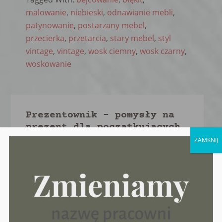
malowanie
,
niebieski
,
odnawianie mebli
,
patynowanie
,
postarzany mebel
,
przecierka
,
przetarcia
,
stary mebel
,
styl
vintage
,
vintage
,
wosk ciemny
,
wosk czarny
,
woskowanie
Primary
Prezentownik – pomysły na
Sidebar
prezent dla początkujących
renowatorów.
ZAMKNIJ
6 grudnia 2021
Metamorfoza bardzo Starej
Szafy – Róż + plecionka
rattanowa
9 listopada 2021