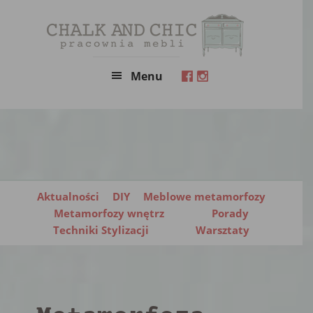
Skip
Skip
to
to
main
primary
content
sidebar
Menu
Aktualności
DIY
Meblowe metamorfozy
Metamorfozy wnętrz
Porady
Techniki Stylizacji
Warsztaty